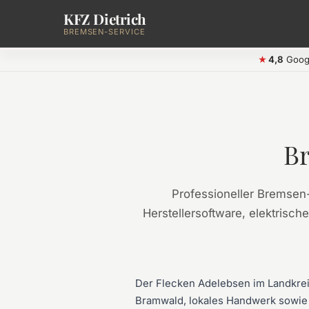
KFZ Dietrich
Zum Hauptinhalt springen
BREMSEN-SERVICE
4,8
Goog
★
Br
Professioneller Bremsen
Herstellersoftware, elektrisch
Der Flecken Adelebsen im Landkreis
Bramwald, lokales Handwerk sowie za