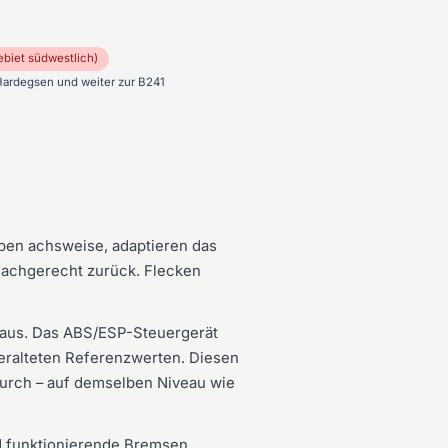
biet südwestlich)
Hardegsen und weiter zur B241
ben achsweise, adaptieren das
 fachgerecht zurück. Flecken
 aus. Das ABS/ESP-Steuergerät
 veralteten Referenzwerten. Diesen
durch – auf demselben Niveau wie
d funktionierende Bremsen