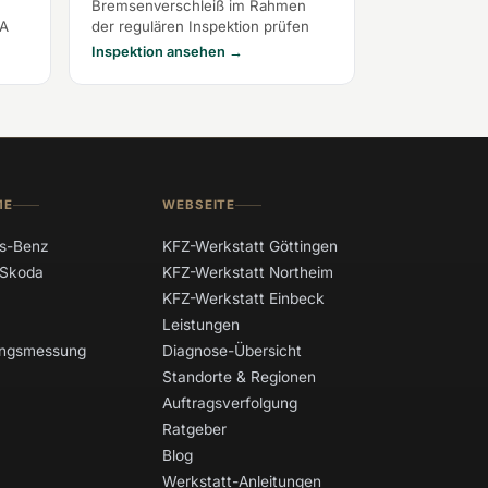
Bremsenverschleiß im Rahmen
TA
der regulären Inspektion prüfen
Inspektion ansehen →
ME
WEBSEITE
s-Benz
KFZ-Werkstatt Göttingen
 Skoda
KFZ-Werkstatt Northeim
KFZ-Werkstatt Einbeck
Leistungen
tungsmessung
Diagnose-Übersicht
Standorte & Regionen
Auftragsverfolgung
Ratgeber
Blog
Werkstatt-Anleitungen