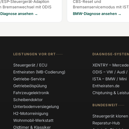
/ESP-Steuergerät-Adaption
CBS-Reset und
h Bremsenwechsel mit ODIS
Bremsenservicemodus mit IS
Diagnose ansehen →
BMW-Diagnose ansehen →
LEISTUNGEN VOR ORT
DIAGNOSE-SYSTE
Steuergerät / ECU
XENTRY – Mercede
Entheiraten (MB-Codierung)
ODIS – VW / Audi /
Getriebe-Service
ISTA – BMW / Mini
Getriebeölspülung
Entheiraten.de
Fahrzeugelektronik
Chiptuning & Leis
Scheibendoktor
BUNDESWEIT
Unterbodenversiegelung
H2-Motorreinigung
Steuergerät klonen
Wohnmobil-Werkstatt
Reparatur-Hub
Oldtimer & Klassiker