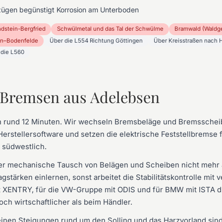
zügen begünstigt Korrosion am Unterboden
dstein-Bergfried
Schwülmetal und das Tal der Schwülme
Bramwald (Waldge
en–Bodenfelde
Über die L554 Richtung Göttingen
Über Kreisstraßen nach 
 die L560
r Bremsen aus Adelebsen
in rund 12 Minuten. Wir wechseln Bremsbeläge und Bremsschei
erstellersoftware und setzen die elektrische Feststellbremse
 südwestlich.
er mechanische Tausch von Belägen und Scheiben nicht mehr
stärken einlernen, sonst arbeitet die Stabilitätskontrolle mit
it XENTRY, für die VW-Gruppe mit ODIS und für BMW mit ISTA 
doch wirtschaftlicher als beim Händler.
inen Steigungen rund um den Solling und das Harzvorland sin