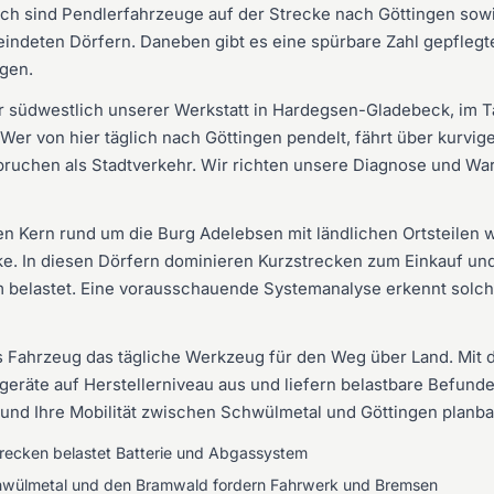
ch sind Pendlerfahrzeuge auf der Strecke nach Göttingen sowi
indeten Dörfern. Daneben gibt es eine spürbare Zahl gepflegte
egen.
er südwestlich unserer Werkstatt in Hardegsen-Gladebeck, im
r von hier täglich nach Göttingen pendelt, fährt über kurvig
ruchen als Stadtverkehr. Wir richten unsere Diagnose und Wart
en Kern rund um die Burg Adelebsen mit ländlichen Ortsteilen 
 In diesen Dörfern dominieren Kurzstrecken zum Einkauf und zu
m belastet. Eine vorausschauende Systemanalyse erkennt solch
das Fahrzeug das tägliche Werkzeug für den Weg über Land. Mit
geräte auf Herstellerniveau aus und liefern belastbare Befunde
und Ihre Mobilität zwischen Schwülmetal und Göttingen planba
trecken belastet Batterie und Abgassystem
hwülmetal und den Bramwald fordern Fahrwerk und Bremsen