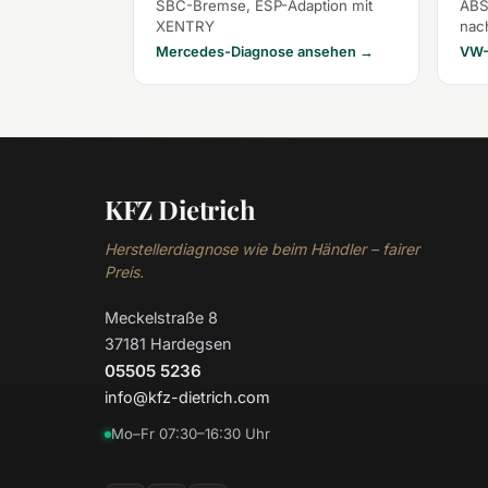
SBC-Bremse, ESP-Adaption mit
ABS
XENTRY
nac
Mercedes-Diagnose ansehen →
VW-
KFZ Dietrich
Herstellerdiagnose wie beim Händler – fairer
Preis.
Meckelstraße 8
37181 Hardegsen
05505 5236
info@kfz-dietrich.com
Mo–Fr 07:30–16:30 Uhr