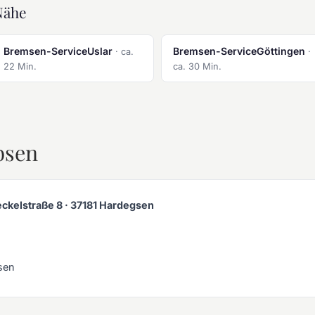
Nähe
Bremsen-ServiceUslar
Bremsen-ServiceGöttingen
· ca.
·
22 Min.
ca. 30 Min.
bsen
ckelstraße 8 · 37181 Hardegsen
bsen