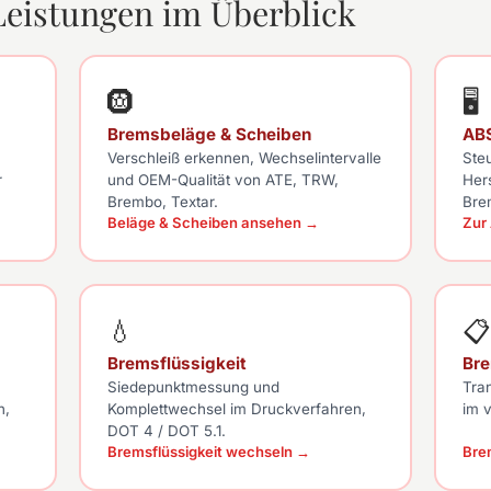
eistungen im Überblick
🛞
🖥
Bremsbeläge & Scheiben
AB
Verschleiß erkennen, Wechselintervalle
Ste
r
und OEM-Qualität von ATE, TRW,
Her
Brembo, Textar.
Bre
Beläge & Scheiben ansehen →
Zur
💧
📋
Bremsflüssigkeit
Br
Siedepunktmessung und
Tra
n,
Komplettwechsel im Druckverfahren,
im v
DOT 4 / DOT 5.1.
Bremsflüssigkeit wechseln →
Bre