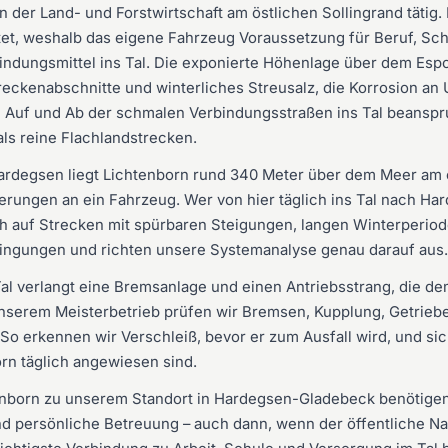
in der Land- und Forstwirtschaft am östlichen Sollingrand tätig.
et, weshalb das eigene Fahrzeug Voraussetzung für Beruf, Sch
indungsmittel ins Tal. Die exponierte Höhenlage über dem Esp
reckenabschnitte und winterliches Streusalz, die Korrosion a
e Auf und Ab der schmalen Verbindungsstraßen ins Tal beansp
als reine Flachlandstrecken.
Hardegsen liegt Lichtenborn rund 340 Meter über dem Meer am 
erungen an ein Fahrzeug. Wer von hier täglich ins Tal nach H
ch auf Strecken mit spürbaren Steigungen, langen Winterperio
ingungen und richten unsere Systemanalyse genau darauf aus.
l verlangt eine Bremsanlage und einen Antriebsstrang, die de
nserem Meisterbetrieb prüfen wir Bremsen, Kupplung, Getriebe
o erkennen wir Verschleiß, bevor er zum Ausfall wird, und sic
orn täglich angewiesen sind.
tenborn zu unserem Standort in Hardegsen-Gladebeck benötigen
d persönliche Betreuung – auch dann, wenn der öffentliche Na