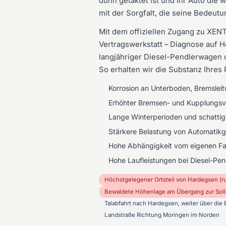
dünn getaktet ist und Ihr Auto die
mit der Sorgfalt, die seine Bedeutun
Mit dem offiziellen Zugang zu XEN
Vertragswerkstatt – Diagnose auf He
langjähriger Diesel-Pendlerwagen 
So erhalten wir die Substanz Ihres
Korrosion an Unterboden, Bremsleit
Erhöhter Bremsen- und Kupplungsve
Lange Winterperioden und schattig
Stärkere Belastung von Automatikge
Hohe Abhängigkeit vom eigenen Fa
Hohe Laufleistungen bei Diesel-Pen
Höchstgelegener Ortsteil von Hardegsen (r
Bewaldete Höhenlage am Übergang zur Soll
Talabfahrt nach Hardegsen, weiter über die
Landstraße Richtung Moringen im Norden