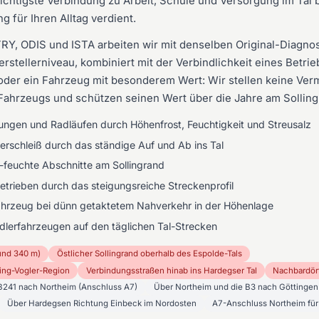
 wichtigste Verbindung zu Arbeit, Schule und Versorgung im Tal
g für Ihren Alltag verdient.
TRY, ODIS und ISTA arbeiten wir mit denselben Original-Diagn
rstellerniveau, kombiniert mit der Verbindlichkeit eines Betrie
oder ein Fahrzeug mit besonderem Wert: Wir stellen keine Verm
 Fahrzeugs und schützen seinen Wert über die Jahre am Solling
ungen und Radläufen durch Höhenfrost, Feuchtigkeit und Streusalz
rschleiß durch das ständige Auf und Ab ins Tal
-feuchte Abschnitte am Sollingrand
trieben durch das steigungsreiche Streckenprofil
hrzeug bei dünn getaktetem Nahverkehr in der Höhenlage
dlerfahrzeugen auf den täglichen Tal-Strecken
und 340 m)
Östlicher Sollingrand oberhalb des Espolde-Tals
ing-Vogler-Region
Verbindungsstraßen hinab ins Hardegser Tal
Nachbardör
 B241 nach Northeim (Anschluss A7)
Über Northeim und die B3 nach Göttingen
Über Hardegsen Richtung Einbeck im Nordosten
A7-Anschluss Northeim für