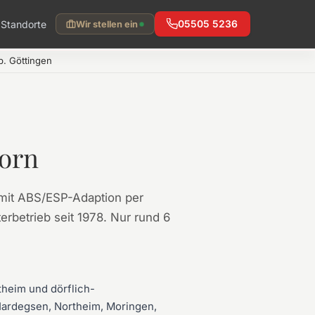
Standorte
05505 5236
Wir stellen ein
. Göttingen
born
mit ABS/ESP-Adaption per
erbetrieb seit 1978. Nur rund 6
theim und dörflich-
 Hardegsen, Northeim, Moringen,