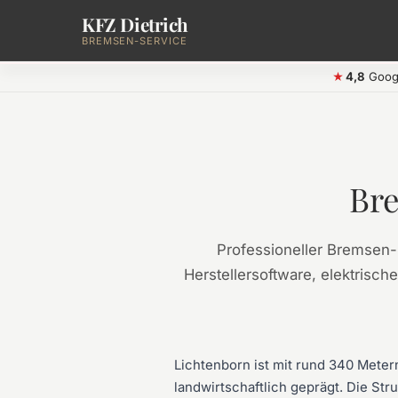
KFZ Dietrich
Zum Hauptinhalt springen
BREMSEN-SERVICE
4,8
Goog
★
Bre
Professioneller Bremsen
Herstellersoftware, elektrisch
Lichtenborn ist mit rund 340 Meter
landwirtschaftlich geprägt. Die St